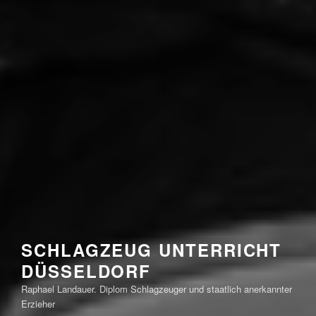
SCHLAGZEUG UNTERRICHT
DÜSSELDORF
Raphael Landauer. Diplom Schlagzeuger und staatlich anerkannter
Erzieher