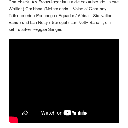
Comeback. Als Frontsänger ist u.a die bezaubernde Lisette
Whitter ( Caribbean/Netherlands – Voice of Germany
Teilnehmerin ) Pachango ( Equador / Africa – Six Nation
Band ) und Lan Netty ( Senegal / Lan Netty Band ) , ein
sehr starker Reggae Sänger.