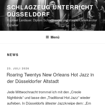
Zum
SCHLAGZEUG UNTERRICHT
Inhalt
DÜSSELDORF
springen
Raphael Landauer. Diplom Schlagzeuger und staatlich anerkannter
Erzieher
Menü
NEWS
VERÖFFENTLICHT
23. JULI 2026
AM
Roaring Twentys New Orleans Hot Jazz in
der Düsseldorfer Altstadt
Jede Mittwochnacht trommel ich mit den „Creole
Nightbirds“ und lasse den „Traditional Hot Jazz“ wieder
aufleben. In Düsseldorfs ältester Jazzkneipe dem: „Em