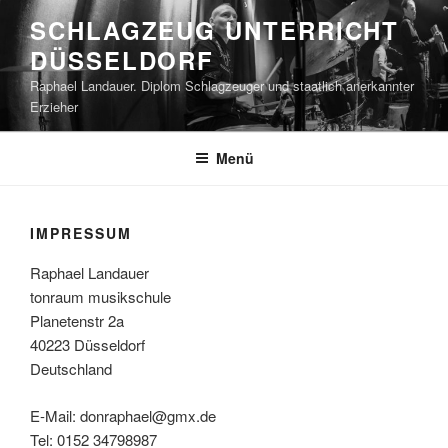
Zum
SCHLAGZEUG UNTERRICHT
Inhalt
DÜSSELDORF
springen
Raphael Landauer. Diplom Schlagzeuger und staatlich anerkannter
Erzieher
Menü
IMPRESSUM
Raphael Landauer
tonraum musikschule
Planetenstr 2a
40223 Düsseldorf
Deutschland
E-Mail: donraphael@gmx.de
Tel: 0152 34798987‬