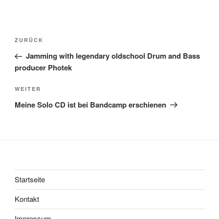
Beitragsnavigation
Vorheriger
ZURÜCK
Beitrag
Jamming with legendary oldschool Drum and Bass
producer Photek
Nächster
WEITER
Beitrag
Meine Solo CD ist bei Bandcamp erschienen
Startseite
Kontakt
Impressum