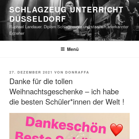
Zum
SCHLAGZEUG UNTERRICHT
Inhalt
DÜSSELDORF
springen
Raphael Landauer. Diplom Schlagzeuger und staatlich anerkannter
Erzieher
Menü
VERÖFFENTLICHT
27. DEZEMBER 2021
VON
DONRAFFA
AM
Danke für die tollen
Weihnachtsgeschenke – ich habe
die besten Schüler*innen der Welt !