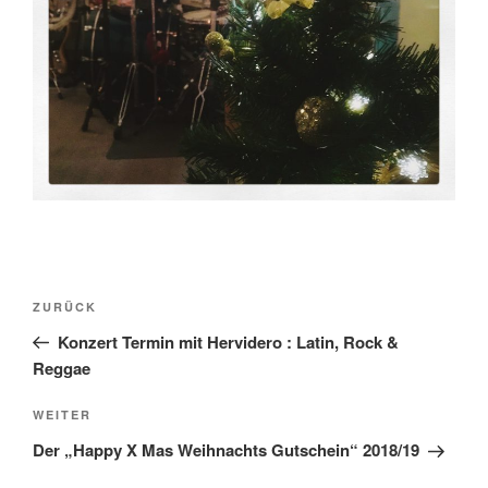
Beitragsnavigation
Vorheriger
ZURÜCK
Beitrag
Konzert Termin mit Hervidero : Latin, Rock &
Reggae
Nächster
WEITER
Beitrag
Der „Happy X Mas Weihnachts Gutschein“ 2018/19