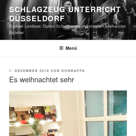
Zum
SCHLAGZEUG UNTERRICHT
Inhalt
DÜSSELDORF
springen
Raphael Landauer. Diplom Schlagzeuger und staatlich anerkannter
Erzieher
Menü
VERÖFFENTLICHT
1. DEZEMBER 2018
VON
DONRAFFA
AM
Es weihnachtet sehr