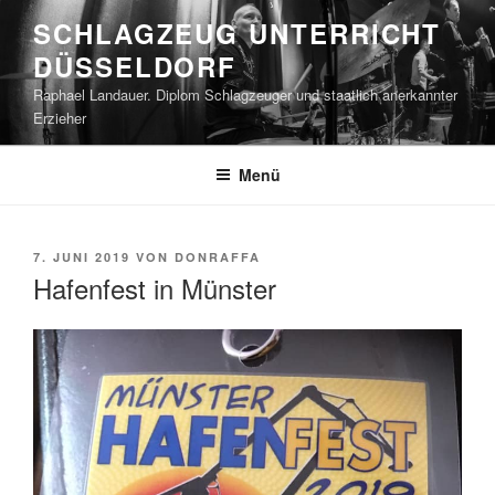
Zum
SCHLAGZEUG UNTERRICHT
Inhalt
DÜSSELDORF
springen
Raphael Landauer. Diplom Schlagzeuger und staatlich anerkannter
Erzieher
Menü
VERÖFFENTLICHT
7. JUNI 2019
VON
DONRAFFA
AM
Hafenfest in Münster