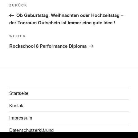
Beitragsnavigation
Vorheriger
ZURÜCK
Beitrag
Ob Geburtstag, Weihnachten oder Hochzeitstag –
der Tonraum Gutschein ist immer eine gute Idee !
Nächster
WEITER
Beitrag
Rockschool 8 Performance Diploma
Startseite
Kontakt
Impressum
Datenschutzerklärung