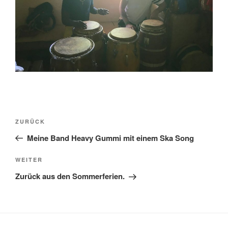
Beitragsnavigation
Vorheriger
ZURÜCK
Beitrag
Meine Band Heavy Gummi mit einem Ska Song
Nächster
WEITER
Beitrag
Zurück aus den Sommerferien.