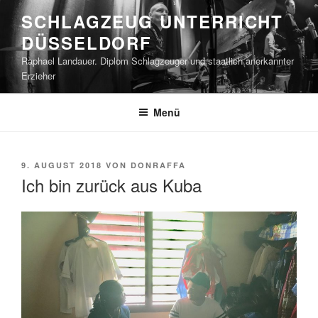
Zum
SCHLAGZEUG UNTERRICHT
Inhalt
DÜSSELDORF
springen
Raphael Landauer. Diplom Schlagzeuger und staatlich anerkannter
Erzieher
Menü
VERÖFFENTLICHT
9. AUGUST 2018
VON
DONRAFFA
AM
Ich bin zurück aus Kuba