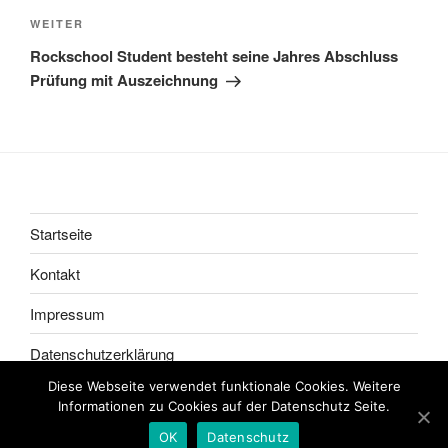
Nächster
WEITER
Beitrag
Rockschool Student besteht seine Jahres Abschluss
Prüfung mit Auszeichnung
Startseite
Kontakt
Impressum
Datenschutzerklärung
Diese Webseite verwendet funktionale Cookies. Weitere
Informationen zu Cookies auf der Datenschutz Seite.
OK
Datenschutz