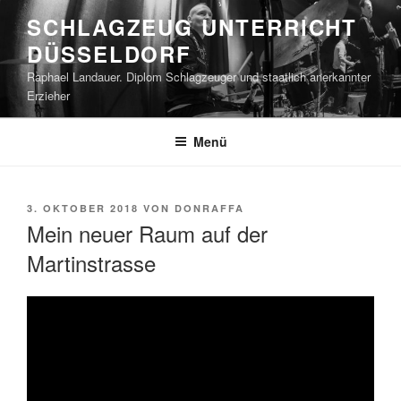
Zum
SCHLAGZEUG UNTERRICHT
Inhalt
DÜSSELDORF
springen
Raphael Landauer. Diplom Schlagzeuger und staatlich anerkannter
Erzieher
Menü
VERÖFFENTLICHT
3. OKTOBER 2018
VON
DONRAFFA
AM
Mein neuer Raum auf der
Martinstrasse