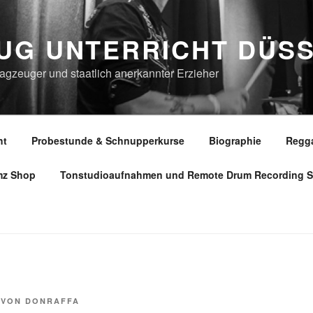
UG UNTERRICHT DÜS
gzeuger und staatlich anerkannter Erzieher
ht
Probestunde & Schnupperkurse
Biographie
Regg
mz Shop
Tonstudioaufnahmen und Remote Drum Recording S
VON
DONRAFFA