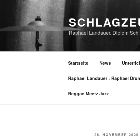
Zum
Inhalt
SCHLAGZE
springen
Raphael Landauer. Diplom Schla
Startseite
News
Unterric
Raphael Landauer : Raphael Dru
Reggae Meetz Jazz
VERÖFFENTLICHT
28. NOVEMBER 2020
AM